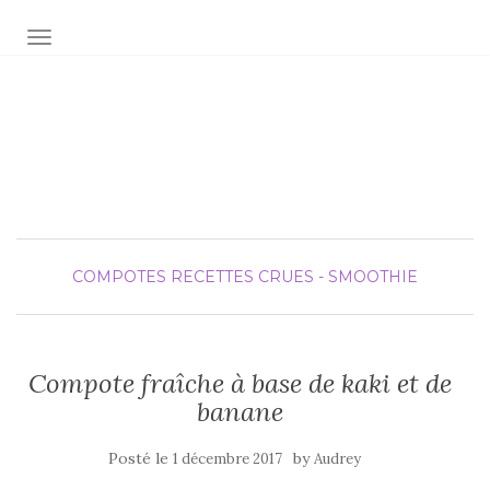
AFFICHER/MASQUER LA NAVIGATION
Audrey fée la cuisine
pour Maxime et Olivia
COMPOTES
RECETTES CRUES - SMOOTHIE
Compote fraîche à base de kaki et de
banane
Posté le
by
1 décembre 2017
Audrey