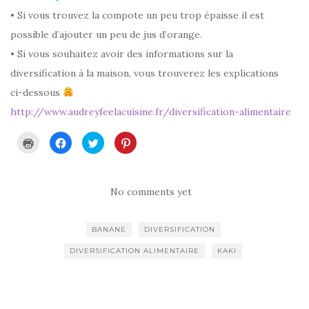
• Si vous trouvez la compote un peu trop épaisse il est
possible d’ajouter un peu de jus d’orange.
• Si vous souhaitez avoir des informations sur la
diversification à la maison, vous trouverez les explications
ci-dessous
http://www.audreyfeelacuisine.fr/diversification-alimentaire
C
C
C
C
l
l
l
l
i
i
i
i
q
q
q
q
u
u
u
u
e
e
e
e
r
z
z
z
No comments yet
p
p
p
p
o
o
o
o
u
u
u
u
r
r
r
r
BANANE
DIVERSIFICATION
i
p
p
p
m
a
a
a
p
r
r
r
DIVERSIFICATION ALIMENTAIRE
KAKI
r
t
t
t
i
a
a
a
m
g
g
g
e
e
e
e
r
r
r
r
(
s
s
s
o
u
u
u