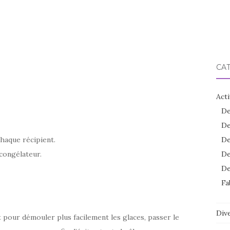
CA
Acti
De
De
chaque récipient.
De
congélateur.
De
De
Fa
Dive
t pour démouler plus facilement les glaces, passer le