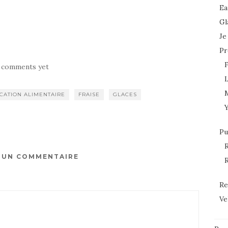
Ea
Gl
Je
Pr
 comments yet
L
ICATION ALIMENTAIRE
FRAISE
GLACES
Pu
R
R UN COMMENTAIRE
R
Re
Ve