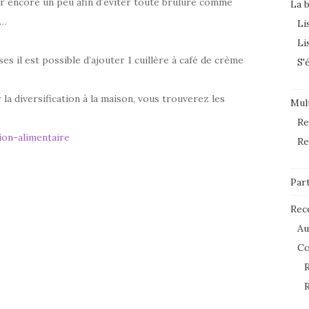
ler encore un peu afin d’éviter toute brûlure comme
La 
t…
Li
Li
s il est possible d’ajouter 1 cuillère à café de crème
S'
 la diversification à la maison, vous trouverez les
Mult
Re
ion-alimentaire
Re
Par
Rec
Au
C
R
R