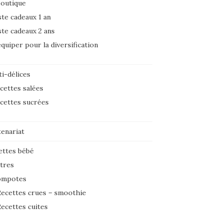
boutique
ste cadeaux 1 an
ste cadeaux 2 ans
équiper pour la diversification
i-délices
cettes salées
cettes sucrées
tenariat
ettes bébé
tres
ompotes
ecettes crues – smoothie
ecettes cuites