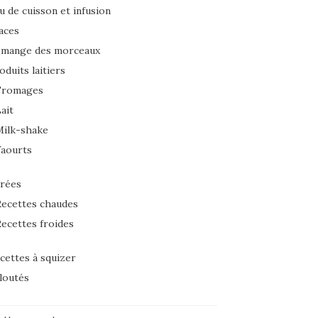
u de cuisson et infusion
aces
 mange des morceaux
oduits laitiers
Fromages
ait
Milk-shake
Yaourts
rées
ecettes chaudes
ecettes froides
cettes à squizer
loutés