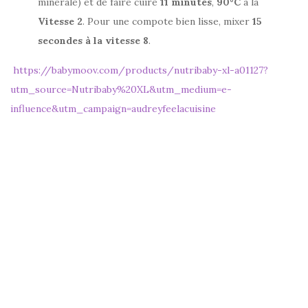
minérale) et de faire cuire
11 minutes
,
90°C
à la
Vitesse 2
. Pour une compote bien lisse, mixer
15
secondes à la vitesse 8
.
https://babymoov.com/products/nutribaby-xl-a01127?
utm_source=Nutribaby%20XL&utm_medium=e-
influence&utm_campaign=audreyfeelacuisine