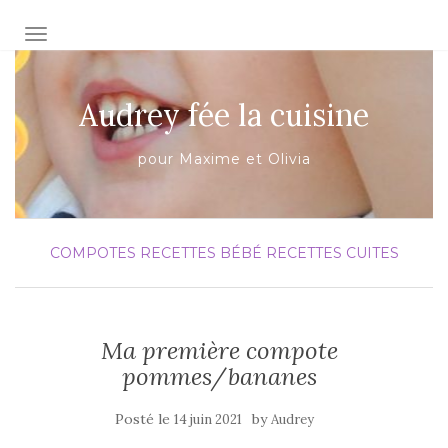
AFFICHER/MASQUER LA NAVIGATION
Audrey fée la cuisine
pour Maxime et Olivia
COMPOTES
RECETTES BÉBÉ
RECETTES CUITES
Ma première compote
pommes/bananes
Posté le
by
14 juin 2021
Audrey