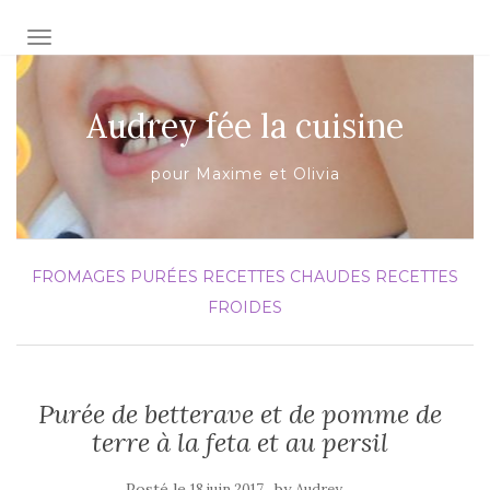
AFFICHER/MASQUER LA NAVIGATION
Audrey fée la cuisine
pour Maxime et Olivia
FROMAGES
PURÉES
RECETTES CHAUDES
RECETTES
FROIDES
Purée de betterave et de pomme de
terre à la feta et au persil
Posté le
by
18 juin 2017
Audrey