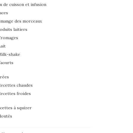
u de cuisson et infusion
aces
 mange des morceaux
oduits laitiers
Fromages
ait
Milk-shake
Yaourts
rées
ecettes chaudes
ecettes froides
cettes à squizer
loutés