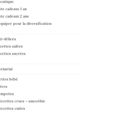
boutique
ste cadeaux 1 an
ste cadeaux 2 ans
équiper pour la diversification
i-délices
cettes salées
cettes sucrées
tenariat
ettes bébé
tres
ompotes
ecettes crues – smoothie
ecettes cuites