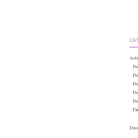
CA
Acti
De
De
De
De
De
Fa
Dive