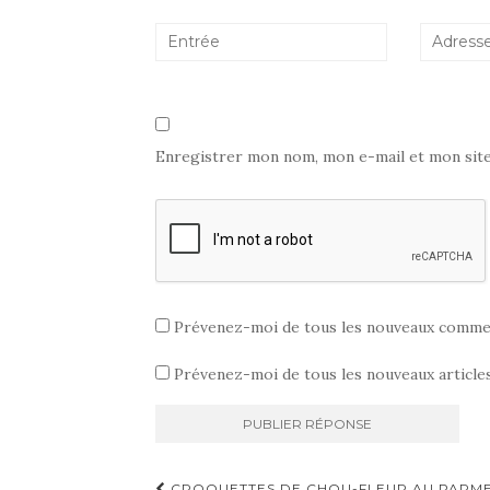
l
l
e
l
e
l
e
f
l
f
e
e
e
n
f
n
ê
e
ê
t
n
t
r
ê
r
e
t
e
)
r
)
e
)
Enregistrer mon nom, mon e-mail et mon sit
Prévenez-moi de tous les nouveaux commen
Prévenez-moi de tous les nouveaux articles
CROQUETTES DE CHOU-FLEUR AU PARM