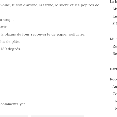
La 
oine, le son d’avoine, la farine, le sucre et les pépites de
Li
Li
 à soupe.
S'
atir.
la plaque du four recouverte de papier sulfurisé.
Mult
plus de pâte.
Re
à 180 degrés.
Re
Par
Rec
Au
C
R
 comments yet
R