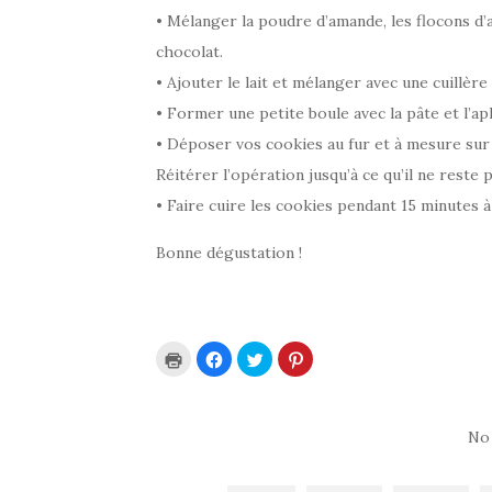
• Mélanger la poudre d’amande, les flocons d’av
chocolat.
• Ajouter le lait et mélanger avec une cuillère
• Former une petite boule avec la pâte et l’apl
• Déposer vos cookies au fur et à mesure sur 
Réitérer l’opération jusqu’à ce qu’il ne reste 
• Faire cuire les cookies pendant 15 minutes 
Bonne dégustation !
C
C
C
C
l
l
l
l
i
i
i
i
q
q
q
q
u
u
u
u
e
e
e
e
r
z
z
z
No
p
p
p
p
o
o
o
o
u
u
u
u
r
r
r
r