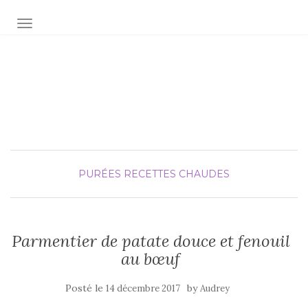
AFFICHER/MASQUER LA NAVIGATION
Audrey fée la cuisine
pour Maxime et Olivia
PURÉES
RECETTES CHAUDES
Parmentier de patate douce et fenouil
au bœuf
Posté le
by
14 décembre 2017
Audrey