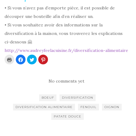
• Si vous n’avez pas d’emporte pièce, il est possible de
découper une bouteille afin d’en réaliser un.
• Si vous souhaitez avoir des informations sur la
diversification à la maison, vous trouverez les explications
ci-dessous
🤗
http://www.audreyfeelacuisine.fr/diversification-alimentaire
C
C
C
C
l
l
l
l
i
i
i
i
q
q
q
q
u
u
u
u
e
e
e
e
r
z
z
z
No comments yet
p
p
p
p
o
o
o
o
u
u
u
u
r
r
r
r
BOEUF
DIVERSIFICATION
i
p
p
p
m
a
a
a
p
r
r
r
DIVERSIFICATION ALIMENTAIRE
FENOUIL
OIGNON
r
t
t
t
i
a
a
a
m
g
g
g
PATATE DOUCE
e
e
e
e
r
r
r
r
(
s
s
s
o
u
u
u
u
r
r
r