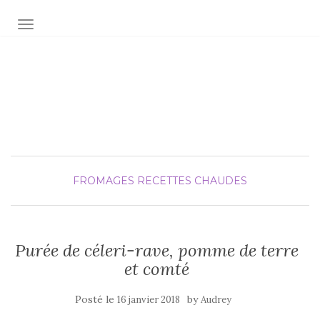
AFFICHER/MASQUER LA NAVIGATION
Audrey fée la cuisine
pour Maxime et Olivia
FROMAGES
RECETTES CHAUDES
Purée de céleri-rave, pomme de terre
et comté
Posté le
by
16 janvier 2018
Audrey