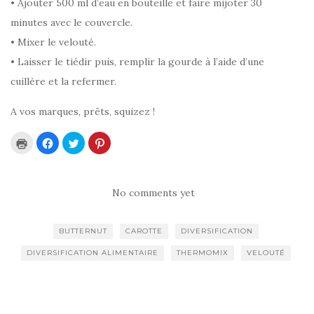
• Ajouter 500 ml d’eau en bouteille et faire mijoter 30
minutes avec le couvercle.
• Mixer le velouté.
• Laisser le tiédir puis, remplir la gourde à l’aide d’une
cuillère et la refermer.
A vos marques, prêts, squizez !
C
C
C
C
l
l
l
l
i
i
i
i
q
q
q
q
u
u
u
u
e
e
e
e
r
z
z
z
No comments yet
p
p
p
p
o
o
o
o
u
u
u
u
r
r
r
r
BUTTERNUT
CAROTTE
DIVERSIFICATION
i
p
p
p
m
a
a
a
p
r
r
r
DIVERSIFICATION ALIMENTAIRE
THERMOMIX
VELOUTÉ
r
t
t
t
i
a
a
a
m
g
g
g
e
e
e
e
r
r
r
r
(
s
s
s
o
u
u
u