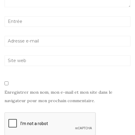
l
l
e
l
e
l
e
f
l
f
e
e
e
n
f
n
ê
e
ê
t
n
t
r
ê
r
e
t
e
)
r
)
e
)
Enregistrer mon nom, mon e-mail et mon site dans le
navigateur pour mon prochain commentaire.