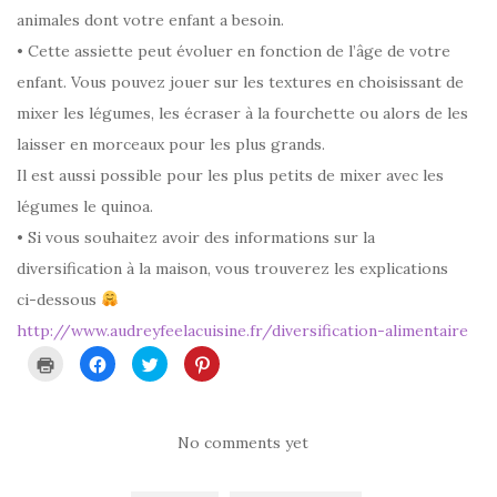
animales dont votre enfant a besoin.
• Cette assiette peut évoluer en fonction de l’âge de votre
enfant. Vous pouvez jouer sur les textures en choisissant de
mixer les légumes, les écraser à la fourchette ou alors de les
laisser en morceaux pour les plus grands.
Il est aussi possible pour les plus petits de mixer avec les
légumes le quinoa.
• Si vous souhaitez avoir des informations sur la
diversification à la maison, vous trouverez les explications
ci-dessous
http://www.audreyfeelacuisine.fr/diversification-alimentaire
C
C
C
C
l
l
l
l
i
i
i
i
q
q
q
q
u
u
u
u
e
e
e
e
r
z
z
z
No comments yet
p
p
p
p
o
o
o
o
u
u
u
u
r
r
r
r