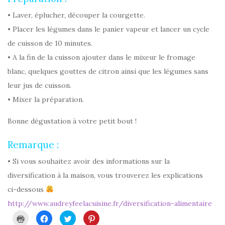
• Laver, éplucher, découper la courgette.
• Placer les légumes dans le panier vapeur et lancer un cycle
de cuisson de 10 minutes.
• A la fin de la cuisson ajouter dans le mixeur le fromage
blanc, quelques gouttes de citron ainsi que les légumes sans
leur jus de cuisson.
• Mixer la préparation.
Bonne dégustation à votre petit bout !
Remarque :
• Si vous souhaitez avoir des informations sur la
diversification à la maison, vous trouverez les explications
ci-dessous
http://www.audreyfeelacuisine.fr/diversification-alimentaire
C
C
C
C
l
l
l
l