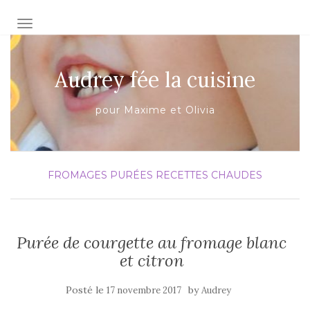
AFFICHER/MASQUER LA NAVIGATION
Audrey fée la cuisine
pour Maxime et Olivia
FROMAGES
PURÉES
RECETTES CHAUDES
Purée de courgette au fromage blanc
et citron
Posté le
by
17 novembre 2017
Audrey