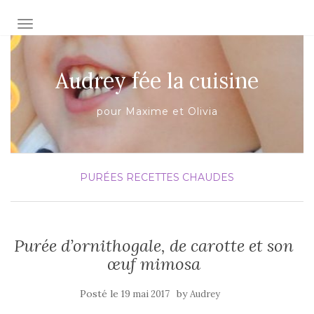
AFFICHER/MASQUER LA NAVIGATION
Audrey fée la cuisine
pour Maxime et Olivia
PURÉES
RECETTES CHAUDES
Purée d’ornithogale, de carotte et son
œuf mimosa
Posté le
by
19 mai 2017
Audrey