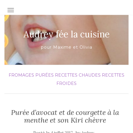
AFFICHER/MASQUER LA NAVIGATION
Audrey fée la cuisine
pour Maxime et Olivia
FROMAGES
PURÉES
RECETTES CHAUDES
RECETTES
FROIDES
Purée d’avocat et de courgette à la
menthe et son Kiri chèvre
Posté le
by
4 juillet 2017
Audrey